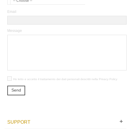
-- Choose --
Email
Message
Ho letto e accetto il trattamento dei dati personali descritti nella
Privacy Policy
Send
SUPPORT