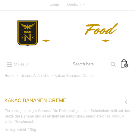
Login
Deutsch
MENU
0
Home
>
Unsere Aufstriche
>
Kakao-Bananen-Creme
KAKAO-BANANEN-CREME
Ein samtig cremiger Genuss: Die Reichhaltigkeit der Schokolade trifft auf das
Beste der Banane und es ensteht ein natürliches, energiereiches Produkt
voller Geschmack
Nettogewicht: 150g