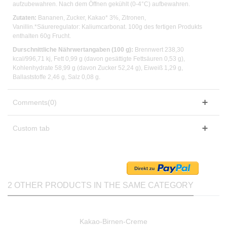
aufzubewahren. Nach dem Öffnen gekühlt (0-4°C) aufbewahren.
Zutaten:
Bananen, Zucker, Kakao* 3%, Zitronen,
Vanillin.*Säureregulator: Kaliumcarbonat. 100g des fertigen Produkts
enthalten 60g Frucht.
Durschnittliche Nährwertangaben (100
g):
Brennwert 238,30
kcal/996,71 kj, Fett 0,99 g (davon gesät­tigte Fettsäuren 0,53 g),
Kohlenhydrate 58,99 g (davon Zucker 52,24 g), Eiweiß 1,29 g,
Ballaststoffe 2,46 g, Salz 0,08 g.
Comments(0)
Custom tab
2 OTHER PRODUCTS IN THE SAME CATEGORY
Kakao-Birnen-Creme