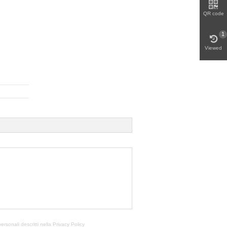
QR code
1
Viewed
personali descritti nella
Privacy Policy