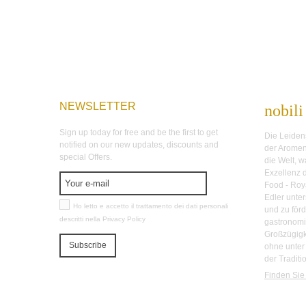
NEWSLETTER
nobili
Sign up today for free and be the first to get
Die Leidens
notified on our new updates, discounts and
der Aromen
special Offers.
die Welt, w
Exzellenz d
Food - Roya
Edler unte
Ho letto e accetto il trattamento dei dati personali
und zu förd
descritti nella
Privacy Policy
gastronomi
Großzügigke
Subscribe
ohne unter
der Traditio
Finden Sie 