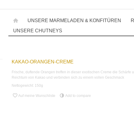
UNSERE MARMELADEN & KONFITÜREN
R
UNSERE CHUTNEYS
KAKAO-ORANGEN-CREME
Frische, duftende Orangen treffen in dieser exotischen Creme die Schärfe 
Reichtum von Kakao und verbinden sich zu einem vollen Geschmack
Nettogewicht: 150g
Auf meine Wunschliste
Add to compare