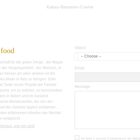
Kakao-Bananen-Creme
Object
 food
-- Choose --
chaft für die guten Dinge , die Magie
 der Vergangenheit , der Wunsch, in
Email
as besser als alles andere ist die
es Made in Italy zu bringen. Edle
l Taste ist ein Projekt der Familie
Message
rsucht, um zu wählen, zu beschreiben
ern in Italien und im Ausland
sche Meisterwerke, die von der
it der Gebiete täglich entstehen ,
 den erfahrenen Händen der Meister
n entspricht .
heraus, wer wir sind
Ho letto e accetto il trattamento dei dati 