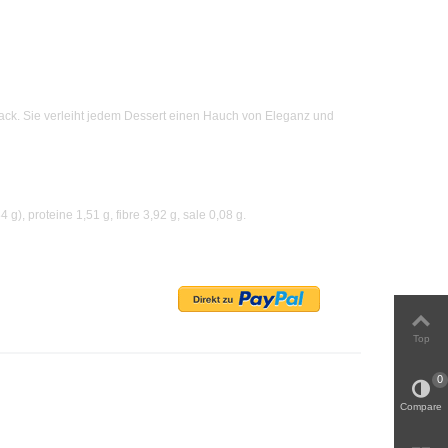
ack. Sie verleiht jedem Dessert einen Hauch von Eleganz und
4 g), proteine 1,51 g, fibre 3,92 g, sale 0,08 g.
Top
0
Compare