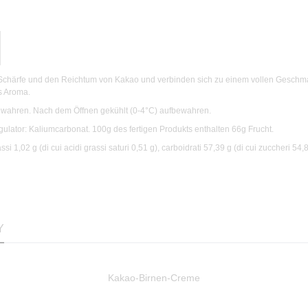
e Schärfe und den Reichtum von Kakao und verbinden sich zu einem vollen Geschm
es Aroma.
ewahren. Nach dem Öffnen gekühlt (0-4°C) aufbewahren.
gulator: Kaliumcarbonat. 100g des fertigen Produkts enthalten 66g Frucht.
i 1,02 g (di cui acidi grassi saturi 0,51 g), carboidrati 57,39 g (di cui zuccheri 54,8
Y
Kakao-Birnen-Creme