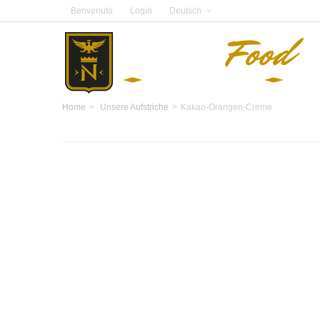
Benvenuto
Login
Deutsch
Home
>
Unsere Aufstriche
>
Kakao-Orangen-Creme