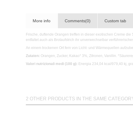
More info
Comments(0)
Custom tab
Frische, duftende Orangen treffen in dieser exotischen Creme di
entfaltet auch als Brotaufstrich ihr unverwechselbar verführerisch
An einem trockenen Ort fern von Licht- und Wärmequellen aufzub
Zutaten:
Orangen, Zucker, Kakao* 3%, Zitronen,
Vanillin
. *Säurere
Valori nutrizionali medi (100 g):
Energia 234,04 kcal/979,40 kj, grass
2 OTHER PRODUCTS IN THE SAME CATEGOR