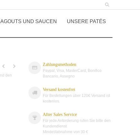
AGOUTS UND SAUCEN
UNSERE PATÉS
Zahlungsmethoden
Paypal, Visa, MasterCard, Bonifico
und den
Bancario, Assegno
Versand kostenfrei
Für Bestellungen über 120€ Versand ist
kostenlos.
After Sales Service
Für jede Anforderung rufen Sie bitte den
Kundendienst
Mindestabnahme von
30 €