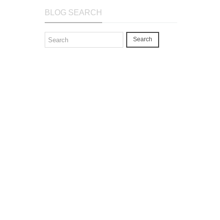
BLOG SEARCH
Search